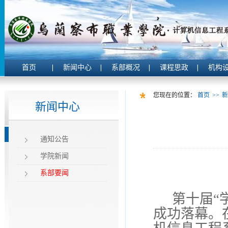
首页
新闻中心
系部概况
课程思政
机构
您现在的位置：
首页
>>
新
新闻中心
通知公告
学院新闻
系部要闻
第十届
“
成功落幕。