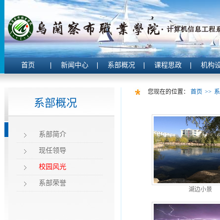
首页
新闻中心
系部概况
课程思政
机构
您现在的位置：
首页
>>
系
系部概况
系部简介
现任领导
校园风光
系部荣誉
湖边小景