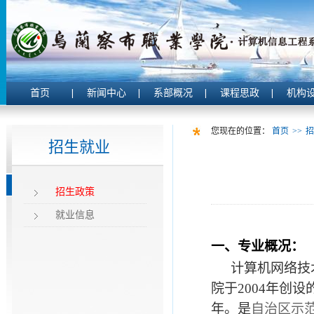
首页
新闻中心
系部概况
课程思政
机构
您现在的位置：
首页
>>
招
招生就业
招生政策
就业信息
一、专业概况：
计算机网络技
院于
2004
年创设
年。是
自治区示