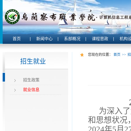
首页
新闻中心
系部概况
课程思政
机构
您现在的位置：
首页
>>
招
招生就业
招生政策
就业信息
为深入了
和思想状况
20
24
年
5
月
2